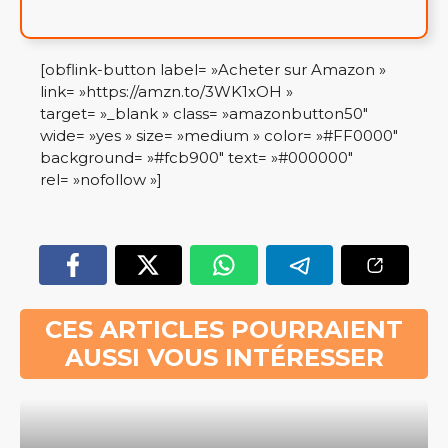
[obflink-button label= »Acheter sur Amazon »
link= »https://amzn.to/3WK1xOH »
target= »_blank » class= »amazonbutton50″
wide= »yes » size= »medium » color= »#FF0000″
background= »#fcb900″ text= »#000000″
rel= »nofollow »]
CES ARTICLES POURRAIENT
AUSSI VOUS INTÉRESSER