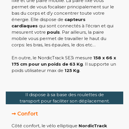
fixe et une paire mobile. La paire fixe vous
permet de vous focaliser principalement sur le
bas du corps et d’y concentrer toute votre
énergie. Elle dispose de
capteurs
cardiaques
qui sont connectés à l’écran et qui
mesurent votre
pouls
. Par ailleurs, la paire
mobile vous permet de travailler le haut du
corps: les bras, les épaules, le dos etc…
En outre, le NordicTrack SE3i mesure
158 x 66 x
175 cm pour un poids de 63 Kg
. Il supporte un
poids utilisateur max de
125 Kg
.
Il dispose à sa base des roulettes de
transport pour faciliter son déplacement.
➞ Confort
Côté confort, le vélo elliptique
NordicTrack