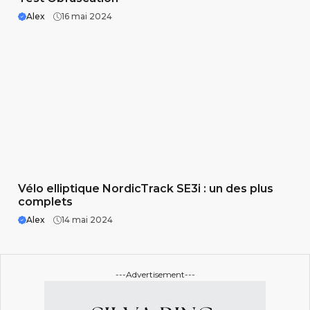
Alex
16 mai 2024
Vélo elliptique NordicTrack SE3i : un des plus
complets
Alex
14 mai 2024
---Advertisement---